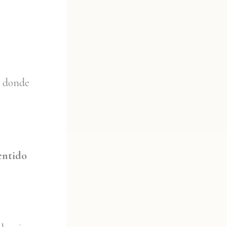
s donde
entido