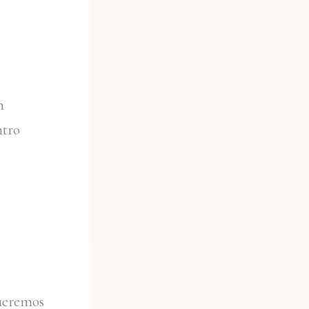
n
ntro
ueremos