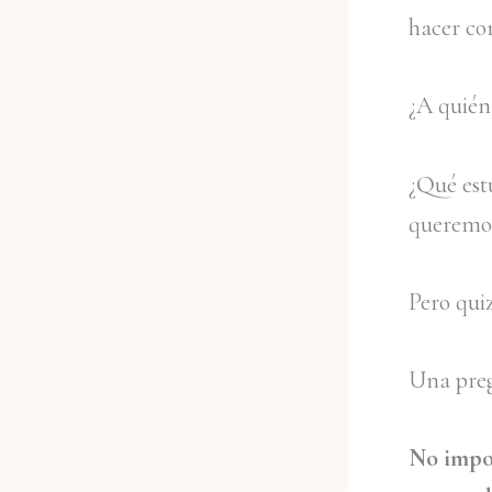
hacer co
¿A quién
¿Qué est
queremo
Pero qui
Una preg
No impor