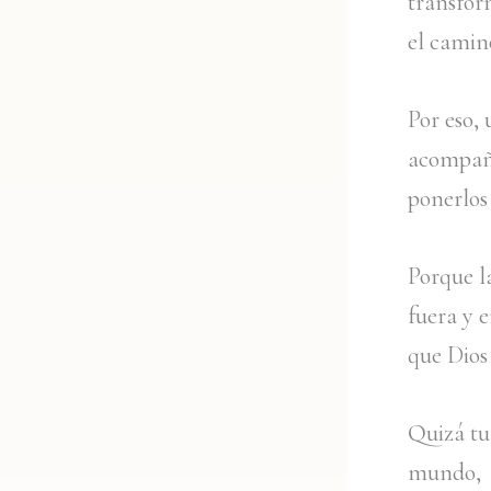
transfor
el camino
Por eso,
acompaña
ponerlos 
Porque l
fuera y 
que Dios
Quizá tu 
mundo, s