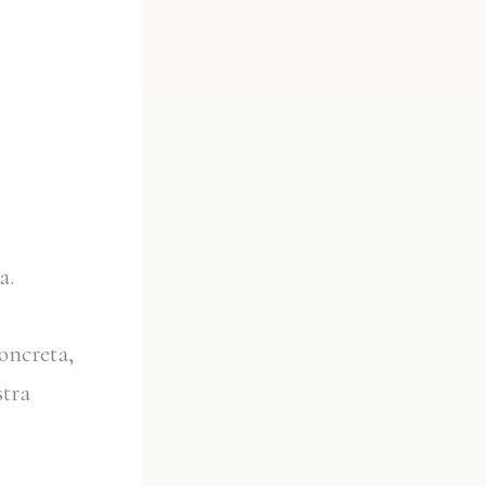
a.
oncreta,
stra