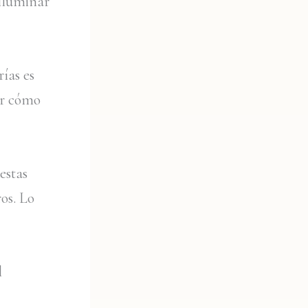
 iluminar
ías es
ir cómo
estas
os. Lo
l