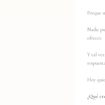
Porque n
Nadie pu
ofrecer.
Y tal ve
respuest
Hoy quier
¿Qué cre