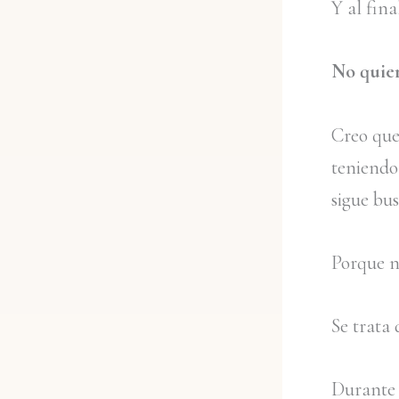
Y al fin
No quier
Creo que
teniendo
sigue bu
Porque no
Se trata
Durante 