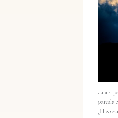
Sabes qu
partida 
¿Has escr