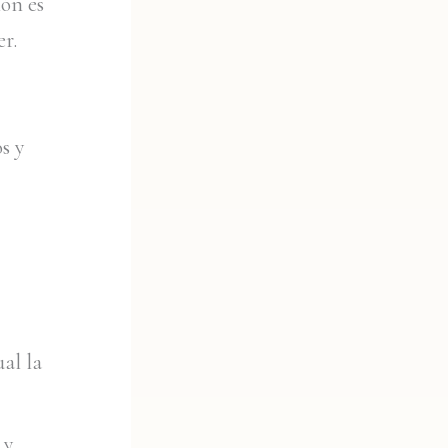
ión es
er.
s y
al la
 y