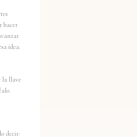
tes
r hacer
 avanzar
esa idea.
 la llave
éalo.
o decir: