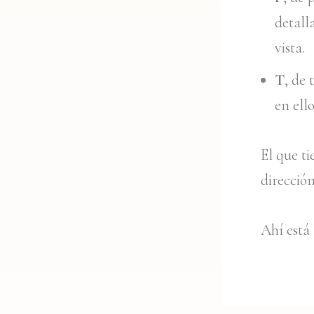
detall
vista.
T
, de 
en ello
El que ti
dirección
Ahí está 