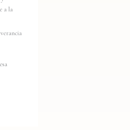
e a la
severancia
 esa