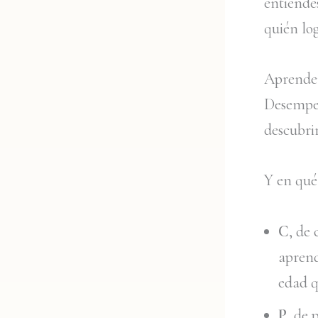
entiende
quién log
Aprender
Desempeñ
descubrir
Y en qué
C
, de
aprend
edad q
P
, de 