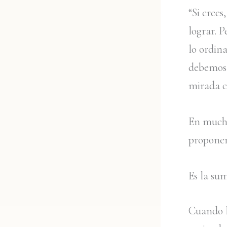
“Si crees
lograr. 
lo ordin
debemos 
mirada cl
En mucho
proponem
Es la su
Cuando le