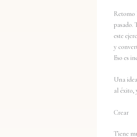
Retomo l
pasado. 
este ejer
y convert
Eso es in
Una idea 
al éxito,
Crear
Tiene mu