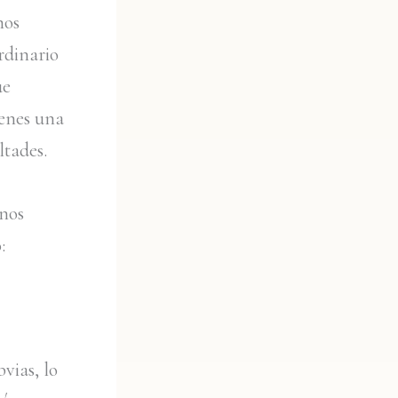
mos
rdinario
ue
ienes una
ltades.
 nos
:
vias, lo