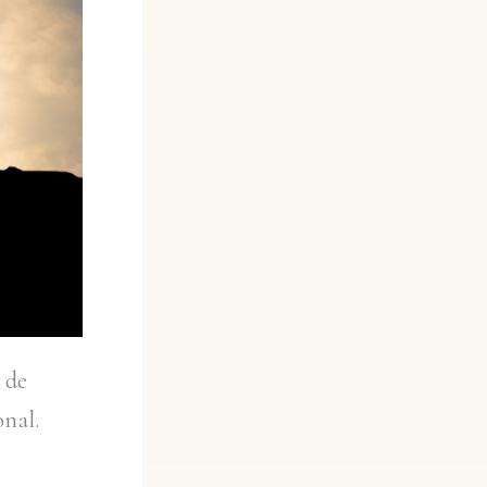
 de
onal.