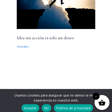
Idea sin acción es solo un deseo
Artículos
Usamos cookies para asegurar que te damos la mejor
0
experiencia en nuestra web.
Copyright © 2026 MaryPaz Díaz de Rada. All Rights Reserved.
Aceptar
No
Política de privacidad