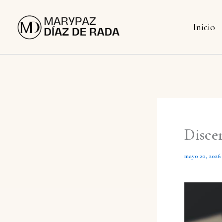
Ir
al
Inicio
contenido
Disce
mayo 20, 2026