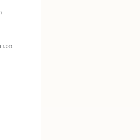
n
a con