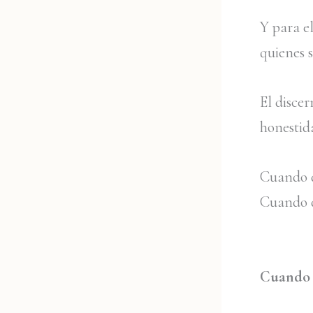
Y para e
quienes 
El disce
honestid
Cuando de
Cuando d
Cuando 