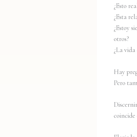
¿Esto re
¿Esta re
¿Estoy s
otros?
¿La vida
Hay pre
Pero tam
Discerni
coincide 