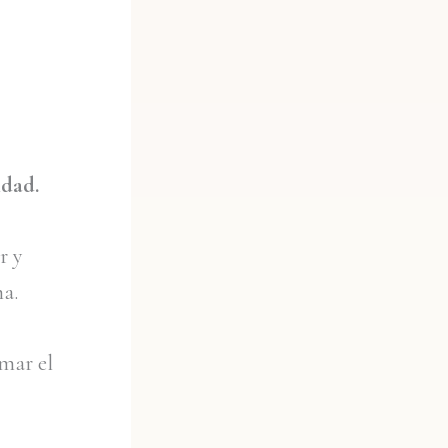
idad.
r y
na.
omar el