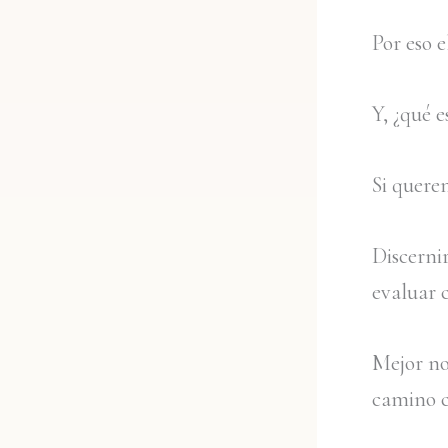
Por eso 
Y, ¿qué e
Si quere
Discerni
evaluar 
Mejor no 
camino co