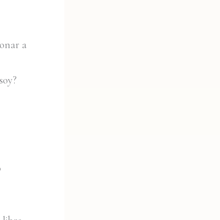
ionar a
soy?
o