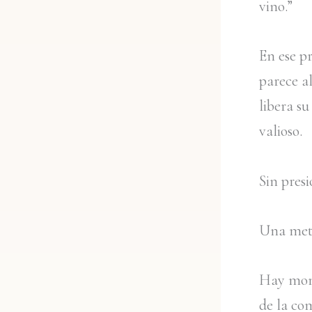
vino.”
En ese pr
parece al
libera s
valioso.
Sin pres
Una metá
Hay mome
de la co