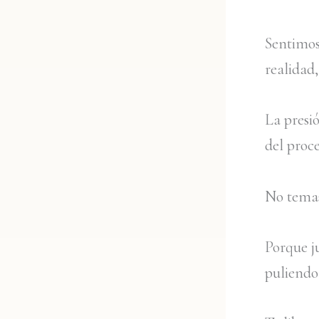
Sentimos
realidad
La presi
del proce
No temas
Porque ju
puliendo