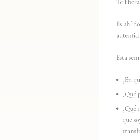
Te libera
Es ahí d
autentic
Esta sem
¿En qu
¿Qué p
¿Qué n
que so
trans