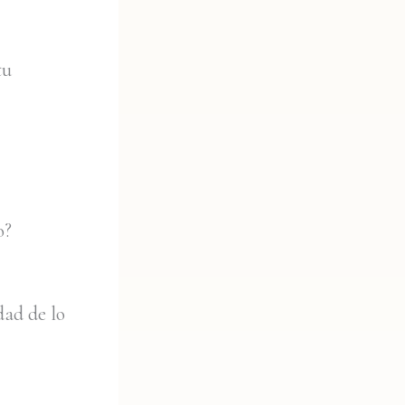
tu
o?
dad de lo