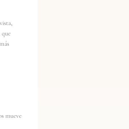
vista,
a que
 más
nos mueve