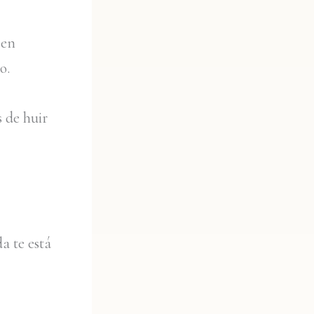
 en
o.
 de huir
a te está