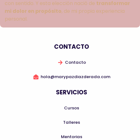
con sentido. Y esta elección nació de
transformar
mi dolor en propósito
, de mi propia experiencia
personal.
CONTACTO
Contacto
hola@marypazdiazderada.com
SERVICIOS
Cursos
Talleres
Mentorias