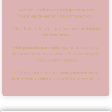
• Anhelas
rodearte de mujeres que te
inspiren
, te eleven y te comprendan.
• Has dado todo a los demás hasta
olvidarte
de ti misma
.
•
Has pasado por rupturas
, noches oscuras
del alma, bloqueos internos, falta de claridad,
limitaciones y miedos.
• Quieres dejar de sobrevivir y
comenzar a
vivir desde tu alma
, tu verdad y tu propósito.