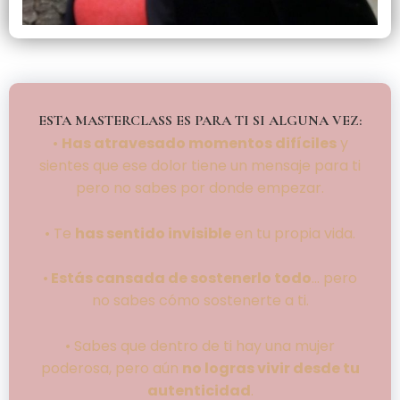
ESTA MASTERCLASS ES PARA TI SI ALGUNA VEZ:
•
Has atravesado momentos difíciles
y
sientes que ese dolor tiene un mensaje para ti
pero no sabes por donde empezar.
• Te
has sentido invisible
en tu propia vida.
•
Estás cansada de sostenerlo todo
… pero
no sabes cómo sostenerte a ti.
• Sabes que dentro de ti hay una mujer
poderosa, pero aún
no logras vivir desde tu
autenticidad
.